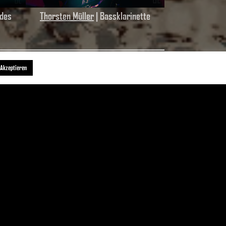
odes
Thorsten Müller
| Bassklarinette
Akzeptieren
von Christoph Rüter
UNIDRAM