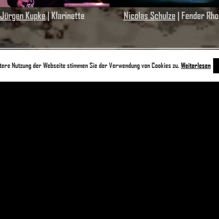
Jürgen Kupke
| Klarinette
Nicolas Schulze
| Fender Rh
itere Nutzung der Webseite stimmen Sie der Verwendung von Cookies zu.
Weiterlesen
HÖRSTÜCK und PERFORMANCE
UA am Sa 17.09.2022 | 60min | Konzeption © Thorsten Müller
s der Film
ICH WILL NICHT WISSEN, WER ICH BIN – HEINER MÜLLER
Aufführungen: Gastspiel beim 29. Internationalen Theaterfestival