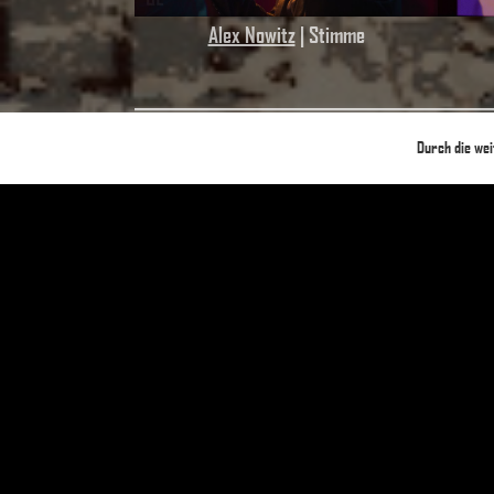
Alex Nowitz
| Stimme
Durch die we
Direkt im Anschlus
Weitere 